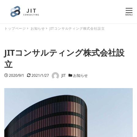
MENU
トップページ
お知らせ
JITコンサルティング株式会社設立
JITコンサルティング株式会社設
立
著者
投稿日
2020/9/1
更新日
2021/1/27
JIT
カテゴリー
お知らせ