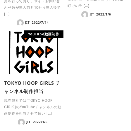
用を行っており、サイトお問い合
町でのラ […]
わせ数が導入前月10件→導入後半
[…]
JIT
2022/1/6
JIT
2022/7/14
YouTube動画制作
TOKYO HOOP GiRLS チ
ャンネル制作担当
現在弊社では[TOKYO HOOP
GiRLS]のYouTubeチャンネルの動
画制作を担当させて頂い […]
JIT
2022/1/6