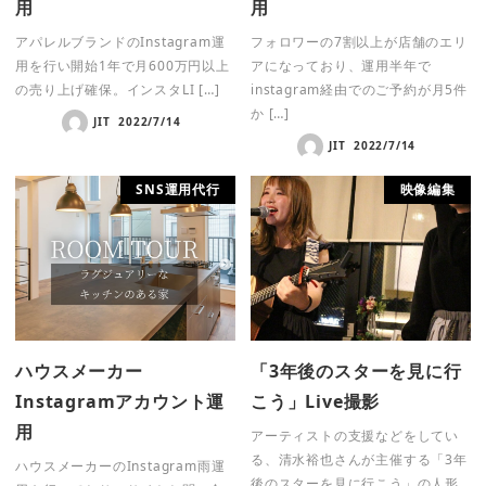
用
用
アパレルブランドのInstagram運
フォロワーの7割以上が店舗のエリ
用を行い開始1年で月600万円以上
アになっており、運用半年で
の売り上げ確保。インスタLI […]
instagram経由でのご予約が月5件
か […]
JIT
2022/7/14
JIT
2022/7/14
SNS運用代行
映像編集
ハウスメーカー
「3年後のスターを見に行
Instagramアカウント運
こう」Live撮影
用
アーティストの支援などをしてい
る、清水裕也さんが主催する「3年
ハウスメーカーのInstagram雨運
後のスターを見に行こう」の人形