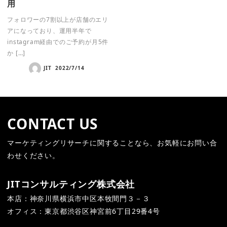
用
フォロワーの7割以上が店舗のエリ
アになっており、運用半年で
instagram経由でのご予約が月5件
か […]
JIT
2022/7/14
CONTACT US
マーケティングリサーチに関することなら、お気軽にお問い合
わせください。
JITコンサルティング株式会社
本店：神奈川県横浜市中区本牧間門３－３
オフィス：
東京都渋谷区神宮前
6
丁目
29
番
4
号